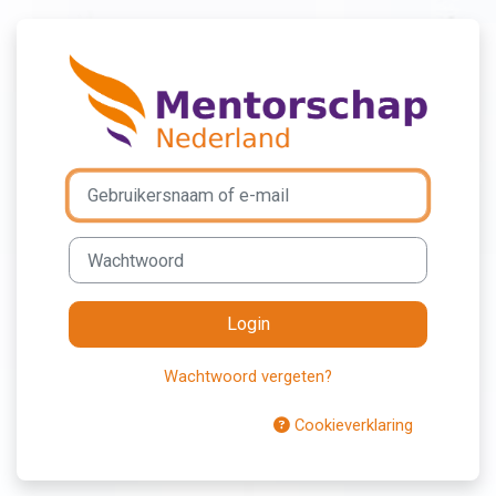
Ga naar hoofdinhoud
Login op Mento
Gebruikersnaam of e-mail
Wachtwoord
Login
Wachtwoord vergeten?
Cookieverklaring