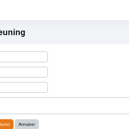
teuning
rm acties